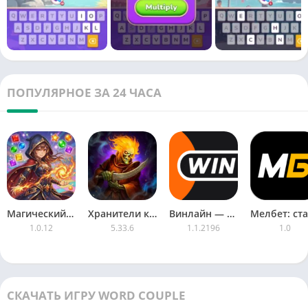
заставляющих задуматься головоломок.
— Идеально подходит для всех возрастов, от подростков до
пожилых людей.
Начните составлять цепочки слов сегодня и раскройте свой
умственный потенциал!
ПОПУЛЯРНОЕ ЗА 24 ЧАСА
Магический мир
Хранители карт и магии (Keepers mobi)
Винлайн — ставки на спорт
1.0.12
5.33.6
1.1.2196
1.0
СКАЧАТЬ ИГРУ WORD COUPLE