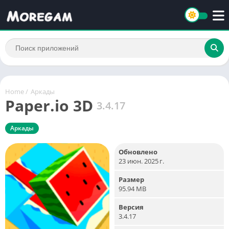
Home
/
Аркады
Paper.io 3D
3.4.17
Аркады
Обновлено
23 июн. 2025 г.
Размер
95.94 MB
Версия
3.4.17