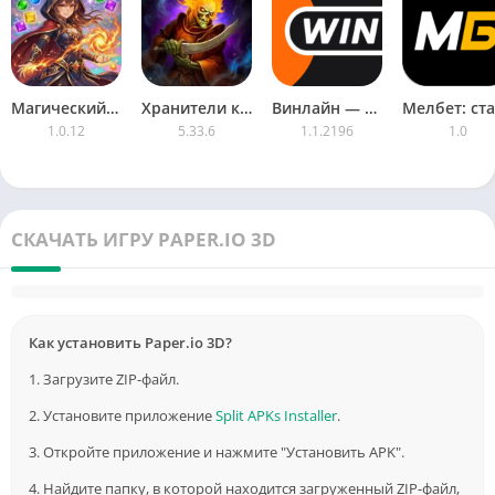
Магический мир
Хранители карт и магии (Keepers mobi)
Винлайн — ставки на спорт
1.0.12
5.33.6
1.1.2196
1.0
СКАЧАТЬ ИГРУ PAPER.IO 3D
Как установить Paper.io 3D?
1. Загрузите ZIP-файл.
2. Установите приложение
Split APKs Installer
.
3. Откройте приложение и нажмите "Установить APK".
4. Найдите папку, в которой находится загруженный ZIP-файл,