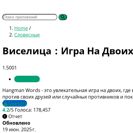
Home
/
Словесные
Виселица：Игра На Двои
1.5001
Словесные
Hangman Words - это увлекательная игра на двоих, гд
против своих друзей или случайных противников и пок
Скачать
4.2
/5
Голоса:
178,457
Отчет
Обновлено
19 июн. 2025 г.